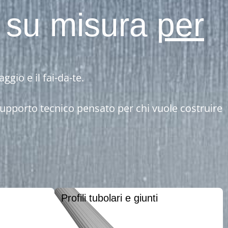
ti su misura
per
ggio e il fai-da-te.
 supporto tecnico pensato per chi vuole costruire
Profili tubolari e giunti