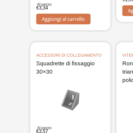
Al pezzo
€
3,34
Ag
Aggiungi al carrello
ACCESSORI DI COLLEGAMENTO
VITE
Squadrette di fissaggio
Ron
30×30
tria
poli
Al pezzo
€
3,57