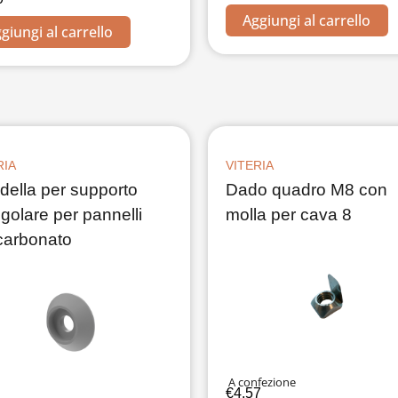
Aggiungi al carrello
giungi al carrello
RIA
VITERIA
della per supporto
Dado quadro M8 con
ngolare per pannelli
molla per cava 8
carbonato
A confezione
€
4,57