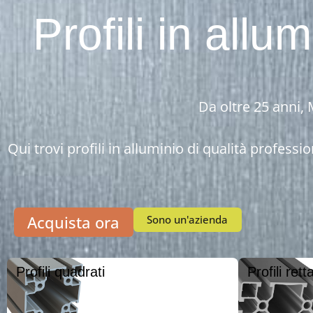
Profili in all
Da oltre 25 anni, M
Qui trovi profili in alluminio di qualità profes
Acquista ora
Sono un'azienda
Profili quadrati
Profili rett