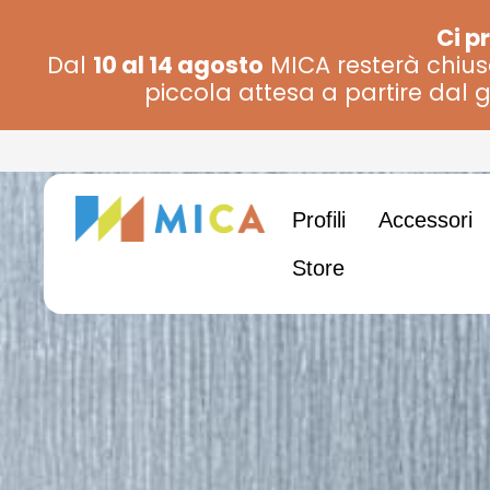
Vai
contenuto
Ci p
al
Dal
10 al 14 agosto
MICA resterà chiusa.
contenuto
piccola attesa a partire dal g
Profili
Accessori
Store