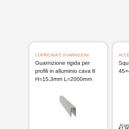
COPRICAVA E GUARNIZIONI
ACCE
Guarnizione rigida per
Squa
profili in alluminio cava 8
45×
H=15,3mm L=2000mm
Al pe
€
1,9